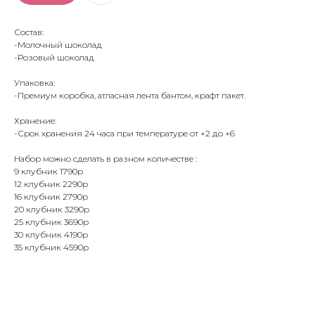
Состав:
-Молочный шоколад
-Розовый шоколад
Упаковка:
-Премиум коробка, атласная лента бантом, крафт пакет.
Хранение:
-Срок хранения 24 часа при температуре от +2 до +6
Набор можно сделать в разном количестве :
9 клубник 1790р
12 клубник 2290р
16 клубник 2790р
20 клубник 3290р
25 клубник 3690р
30 клубник 4190р
35 клубник 4590р