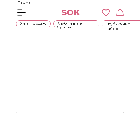
Пермь
SOK
Хиты продаж
Клубничные
Клубничные
букеты
наборы