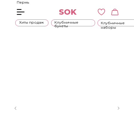
Пермь
SOK
Хиты продаж
Клубничные
Клубничные
букеты
наборы