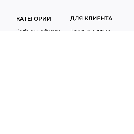
ДЛЯ КЛИЕНТА
КАТЕГОРИИ
Доставка и оплата
Клубничные букеты
Клубничные наборы
Вопрос-ответ
Клубника и цветы
Контакты
Цветочные букеты
Комбо наборы
Шары
+7 (901) 265-39-79
sokperm1@mail.ru