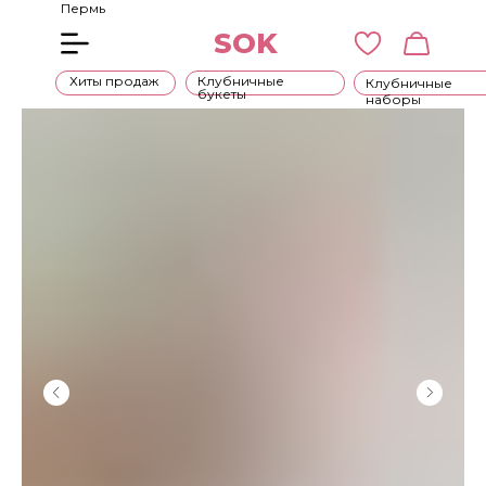
Пермь
SOK
Хиты продаж
Клубничные
Клубничные
букеты
наборы