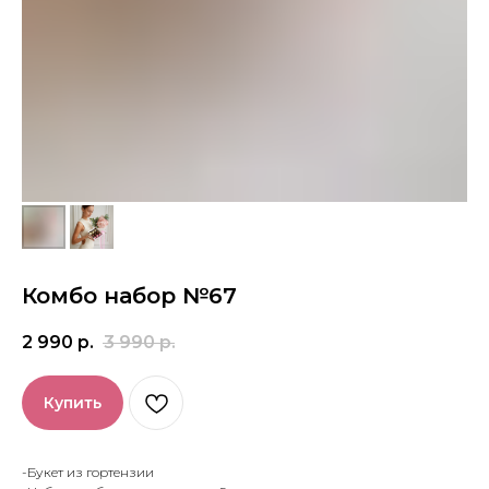
Комбо набор №67
2 990
р.
3 990
р.
Купить
-Букет из гортензии