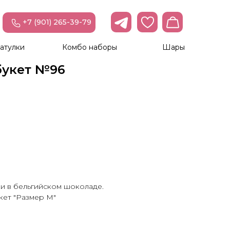
+7 (901) 265-39-79
атулки
Комбо наборы
Шары
букет №96
ки в бельгийском шоколаде.
кет "Размер М"