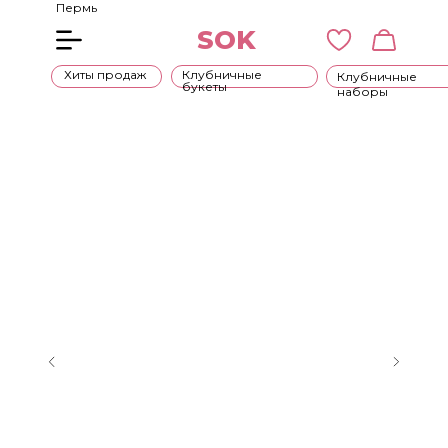
Пермь
SOK
Хиты продаж
Клубничные
Клубничные
букеты
наборы