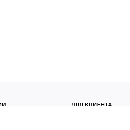
ИИ
ДЛЯ КЛИЕНТА
букеты
Доставка и оплата
 наборы
Вопрос-ответ