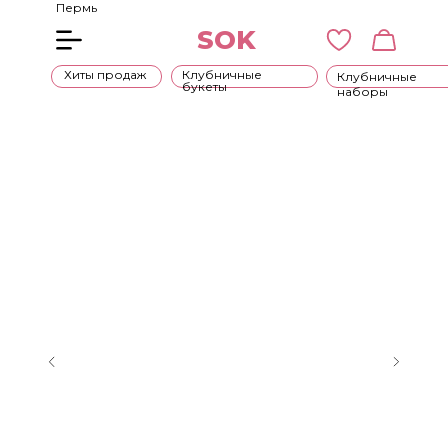
Пермь
SOK
Хиты продаж
Клубничные
Клубничные
букеты
наборы