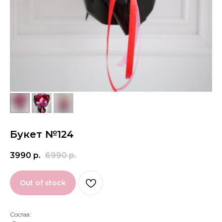
Букет №124
3990
р.
6990
р.
Out of stock
Состав: