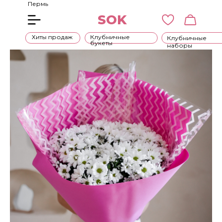
Пермь
SOK
Хиты продаж
Клубничные
Клубничные
букеты
наборы