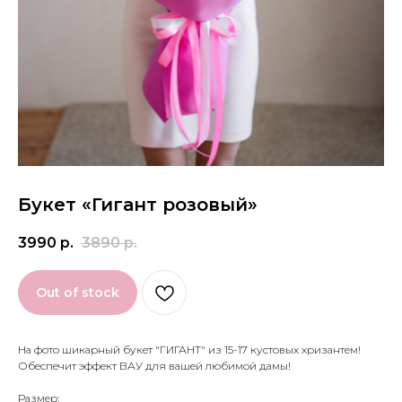
Букет «‎Гигант розовый»‎
3990
р.
3890
р.
Out of stock
На фото шикарный букет "ГИГАНТ" из 15-17 кустовых хризантем!
Обеспечит эффект ВАУ для вашей любимой дамы!
Размер: